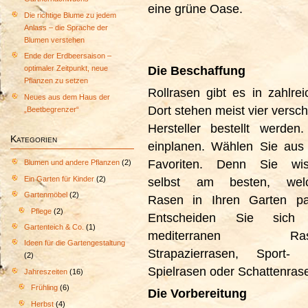
eine grüne Oase.
Die richtige Blume zu jedem
Anlass – die Sprache der
Blumen verstehen
Ende der Erdbeersaison –
Die Beschaffung
optimaler Zeitpunkt, neue
Pflanzen zu setzen
Rollrasen gibt es in zahlr
Neues aus dem Haus der
Dort stehen meist vier versc
„Beetbegrenzer“
Hersteller bestellt werden
Kategorien
einplanen. Wählen Sie aus 
Favoriten.
Denn Sie wis
Blumen und andere Pflanzen
(2)
Ein Garten für Kinder
(2)
selbst am besten, welc
Gartenmöbel
(2)
Rasen in Ihren Garten pa
Pflege
(2)
Entscheiden Sie sich 
Gartenteich & Co.
(1)
mediterranen Ras
Ideen für die Gartengestaltung
Strapazierrasen, Sport-
(2)
Spielrasen oder Schattenras
Jahreszeiten
(16)
Frühling
(6)
Die Vorbereitung
Herbst
(4)