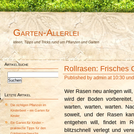
Garten-Allerlei
Ideen, Tipps und Tricks rund um Pflanzen und Garten
Artikelsuche
Rollrasen: Frische
Suchen
Published by
admin
at 10:30 un
nach:
Wer Rasen neu anlegen will,
Letzte Artikel
wird der Boden vorbereitet
Die richtigen Pflanzen im
warten, warten, warten. Na
Kinderbeet – ein Garten für
soweit, und der Rasen kan
Kinder
entgehen will, findet im Ro
Ein Garten für Kinder –
praktische Tipps für den
blitzschnell verlegt und v
Gärtnernachwuchs