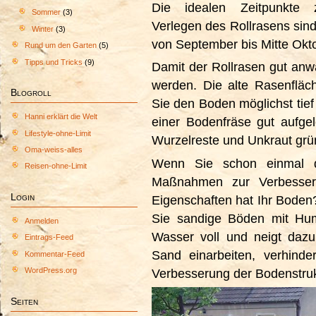
Die idealen Zeitpunkte
Sommer
(3)
Verlegen des Rollrasens sin
Winter
(3)
von September bis Mitte Okto
Rund um den Garten
(5)
Tipps und Tricks
(9)
Damit der Rollrasen gut an
werden. Die alte Rasenfläc
Blogroll
Sie den Boden möglichst tie
Hanni erklärt die Welt
einer Bodenfräse gut aufgel
Lifestyle-ohne-Limit
Wurzelreste und Unkraut grün
Oma-weiss-alles
Wenn Sie schon einmal d
Reisen-ohne-Limit
Maßnahmen zur Verbesser
Login
Eigenschaften hat Ihr Boden?
Sie sandige Böden mit Hu
Anmelden
Wasser voll und neigt daz
Eintrags-Feed
Sand einarbeiten, verhinde
Kommentar-Feed
WordPress.org
Verbesserung der Bodenstruk
Seiten