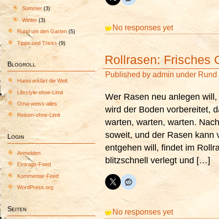
Sommer
(3)
Winter
(3)
No responses yet
Rund um den Garten
(5)
Tipps und Tricks
(9)
Rollrasen: Frische
Blogroll
Published by
admin
under
Rund 
Hanni erklärt die Welt
Lifestyle-ohne-Limit
Wer Rasen neu anlegen will,
Oma-weiss-alles
wird der Boden vorbereitet, 
Reisen-ohne-Limit
warten, warten, warten. Nach
soweit, und der Rasen kann 
Login
entgehen will, findet im Rollra
Anmelden
blitzschnell verlegt und […]
Eintrags-Feed
Kommentar-Feed
WordPress.org
Seiten
No responses yet