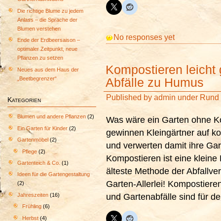
Die richtige Blume zu jedem
Anlass – die Sprache der
Blumen verstehen
No responses yet
Ende der Erdbeersaison –
optimaler Zeitpunkt, neue
Pflanzen zu setzen
Kompostieren leicht
Neues aus dem Haus der
„Beetbegrenzer“
Abfälle zu Humus
Published by
admin
under
Rund 
Kategorien
Blumen und andere Pflanzen
(2)
Was wäre ein Garten ohne 
Ein Garten für Kinder
(2)
gewinnen Kleingärtner auf k
Gartenmöbel
(2)
und verwerten damit ihre Gart
Pflege
(2)
Kompostieren ist eine kleine
Gartenteich & Co.
(1)
älteste Methode der Abfallver
Ideen für die Gartengestaltung
Garten-Allerlei! Kompostier
(2)
Jahreszeiten
(16)
und Gartenabfälle sind für de
Frühling
(6)
Herbst
(4)