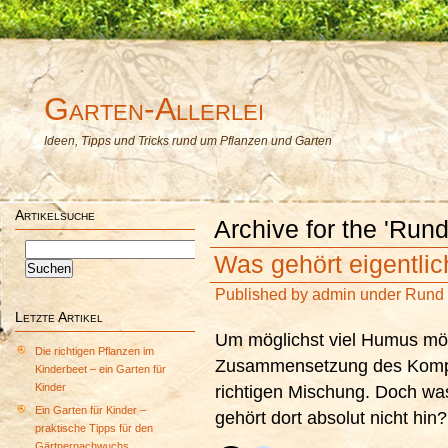
Garten-Allerlei
Ideen, Tipps und Tricks rund um Pflanzen und Garten
Artikelsuche
Archive for the 'Run
Suchen
Was gehört eigentli
nach:
Published by
admin
under
Rund 
Letzte Artikel
Um möglichst viel Humus mö
Die richtigen Pflanzen im
Zusammensetzung des Kompos
Kinderbeet – ein Garten für
Kinder
richtigen Mischung. Doch wa
Ein Garten für Kinder –
gehört dort absolut nicht hin?
praktische Tipps für den
Gärtnernachwuchs