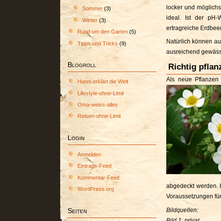
locker und möglichst
Sommer
(3)
ideal. Ist der pH-
Winter
(3)
ertragreiche Erdbee
Rund um den Garten
(5)
Natürlich können au
Tipps und Tricks
(9)
ausreichend gewäss
Blogroll
Richtig pflan
Als neue Pflanzen 
Hanni erklärt die Welt
Lifestyle-ohne-Limit
Oma-weiss-alles
Reisen-ohne-Limit
Login
Anmelden
Eintrags-Feed
Kommentar-Feed
abgedeckt werden. I
WordPress.org
Voraussetzungen für
Bildquellen:
Seiten
Bild 1: privat