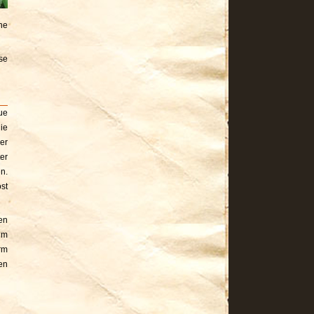
ne
se
ue
ie
er
er
n.
st
en
im
rm
en