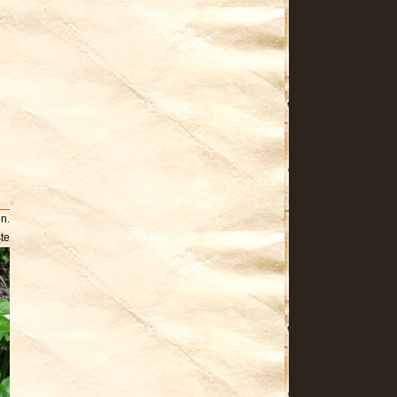
n.
te