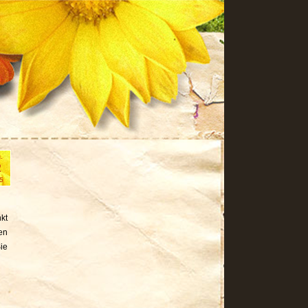
.
2
5
kt
en
ie