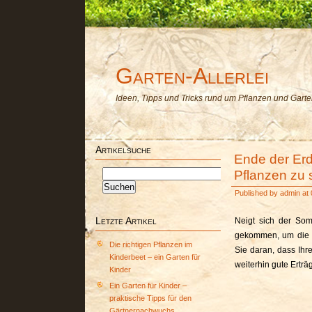
Garten-Allerlei
Ideen, Tipps und Tricks rund um Pflanzen und Gart
Artikelsuche
Ende der Erd
Pflanzen zu 
Suchen
nach:
Published by
admin
at 
Letzte Artikel
Neigt sich der Som
gekommen, um die B
Die richtigen Pflanzen im
Sie daran, dass Ihr
Kinderbeet – ein Garten für
weiterhin gute Erträ
Kinder
Ein Garten für Kinder –
praktische Tipps für den
Gärtnernachwuchs