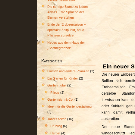
Die richtige Blume zu jedem
Anlass – die Sprache der
Blumen verstehen
Ende der Erdbeersaison –
optimaler Zeitpunkt, neue
Pflanzen zu setzen
Neues aus dem Haus der
„Beetbegrenzer“
Kategorien
Ein neuer 
Blumen und andere Pflanzen
(2)
Die neuen Erdbeerpf
Ein Garten für Kinder
(2)
Sollten sich bere
Gartenmöbel
(2)
Erdbeersaison.
Ers
Pflege
(2)
derselbe Stando
Gartenteich & Co.
(1)
Inzwischen kann de
oder Kohlrabi genut
Ideen für die Gartengestaltung
(2)
kann damit verhi
ausbreiten.
Jahreszeiten
(16)
Frühling
(6)
Der neue Stando
windgeschützt li
Herbst
(4)