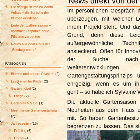
News direkt von der
Die richtige Blume zu jedem
Im persönlichen Gespräch m
Anlass – die Sprache der
überzeugen, mit welcher Le
Blumen verstehen
Ende der Erdbeersaison –
ihrem Projekt steht.
Und da
optimaler Zeitpunkt, neue
Grund, denn diese Leid
Pflanzen zu setzen
außergewöhnliche Techn
Neues aus dem Haus der
„Beetbegrenzer“
ansteckend. Offen für Innova
der Suche nach i
Kategorien
Weiterentwickl
Blumen und andere Pflanzen
(2)
Gartengestaltungsprinzips
Ein Garten für Kinder
(2)
ehrgeizig, wenn es um ihr
Gartenmöbel
(2)
geht – so habe ich Sylvaine 
Pflege
(2)
Die aktuelle Gartensaison 
Gartenteich & Co.
(1)
Neuheiten aus dem Haus de
Ideen für die Gartengestaltung
(2)
mit. So haben Gartenbesitz
Jahreszeiten
(16)
begrenzen zu lassen. Das sie
Frühling
(6)
Herbst
(4)