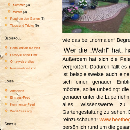
Sommer
(3)
Winter
(3)
Rund um den Garten
(5)
Tipps und Tricks
(9)
Blogroll
wie das bei „normalen“ Begren
Hanni erklärt die Welt
Wer die „Wahl“ hat, 
Lifestyle-ohne-Limit
Außerdem hat sich die Pale
Oma-weiss-alles
vergrößert. Dadurch fällt es 
Reisen-ohne-Limit
ist beispielsweise auch ein
Login
sich einen genauen Einbli
möchte, sollte unbedingt die
Anmelden
genauer unter die Lupe nehme
Eintrags-Feed
alles Wissenswerte zu 
Kommentar-Feed
Gartengestaltung zu sehen. Es
WordPress.org
reinzuschauen!
www.beetbeg
Seiten
persönlich rund um die gesam