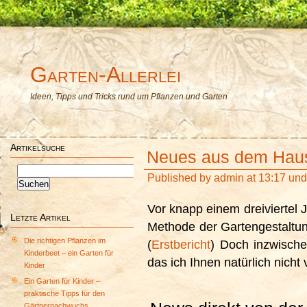
Garten-Allerlei
Ideen, Tipps und Tricks rund um Pflanzen und Garten
Artikelsuche
Neues aus dem Haus
Suchen
Published by
admin
at 13:17 un
nach:
Vor knapp einem dreiviertel 
Letzte Artikel
Methode der Gartengestaltun
Die richtigen Pflanzen im
(
Erstbericht
) Doch inzwische
Kinderbeet – ein Garten für
das ich Ihnen natürlich nicht 
Kinder
Ein Garten für Kinder –
praktische Tipps für den
Gärtnernachwuchs