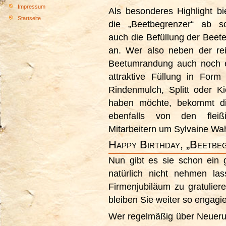
Impressum
Als besonderes Highlight bi
Startseite
die „Beetbegrenzer“ ab so
auch die Befüllung der Beete
an. Wer also neben der re
Beetumrandung auch noch 
attraktive Füllung in Form
Rindenmulch, Splitt oder Ki
haben möchte, bekommt d
ebenfalls von den fleiß
Mitarbeitern um Sylvaine Wah
Happy Birthday, „Beetbe
Nun gibt es sie schon ein 
natürlich nicht nehmen las
Firmenjubiläum zu gratuliere
bleiben Sie weiter so engagie
Wer regelmäßig über Neuer