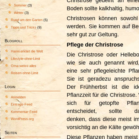
Christrose gedeiht an ein
Sommer
(3)
Boden sollte kalkhaltig, humo
Winter
(3)
Christrosen können sowohl
Rund um den Garten
(5)
werden. Sie kommen auf Bee
Tipps und Tricks
(9)
sehr gut zur Geltung.
Blogroll
Pflege der Christrose
Hanni erklärt die Welt
Die Christrose oder Hellebo
Lifestyle-ohne-Limit
wie sie auch genannt wird,
Oma-weiss-alles
eine sehr pflegeleichte Pfla
Reisen-ohne-Limit
Sie ist geradezu anspruchs
Der Frühherbst ist die id
Login
Pflanzzeit für die Christrose.
Anmelden
sich für getopfte Pfla
Eintrags-Feed
entscheidet, sollte da
Kommentar-Feed
denken, dass diese meist 
WordPress.org
vorsichtig an die Kälte gew
Seiten
Diese Pflanzen haben meis