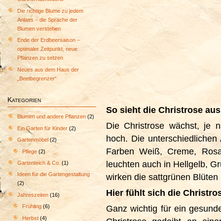
Die richtige Blume zu jedem
Anlass – die Sprache der
Blumen verstehen
Ende der Erdbeersaison –
optimaler Zeitpunkt, neue
Pflanzen zu setzen
Neues aus dem Haus der
„Beetbegrenzer“
Kategorien
So sieht die Christrose aus
Blumen und andere Pflanzen
(2)
Die Christrose wächst, je 
Ein Garten für Kinder
(2)
hoch. Die unterschiedliche
Gartenmöbel
(2)
Farben Weiß, Creme, Rosa,
Pflege
(2)
leuchten auch in Hellgelb, G
Gartenteich & Co.
(1)
Ideen für die Gartengestaltung
wirken die sattgrünen Blüten
(2)
Hier fühlt sich die Christr
Jahreszeiten
(16)
Frühling
(6)
Ganz wichtig für ein gesunde
Herbst
(4)