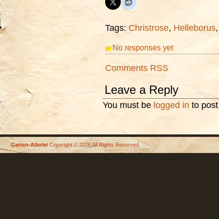
Tags:
Christrose
,
Helleborus
No responses yet
Comments RSS
Leave a Reply
You must be
logged in
to pos
Garten-Allerlei
Copyright © 2026 All Rights Reserved.