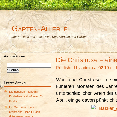
Garten-Allerlei
Ideen, Tipps und Tricks rund um Pflanzen und Garten
Artikelsuche
Die Christrose – ein
Suchen
Published by
admin
at 02:10 un
nach:
Wer eine Christrose in se
Letzte Artikel
kühleren Monaten des Jahre
Die richtigen Pflanzen im
unterschiedlichen Arten der
Kinderbeet – ein Garten für
April, einige davon pünktlich 
Kinder
Ein Garten für Kinder –
praktische Tipps für den
Gärtnernachwuchs