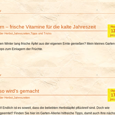
r
rn – frische Vitamine für die kalte Jahreszeit
Nov
1
der
Herbst
,
Jahreszeiten
,
Tipps und Tricks
201
en Winter lang frische Äpfel aus der eigenen Ernte genießen? Mein kleines Garten
Tipps zum Einlagern der Früchte.
r
 so wird’s gemacht
Okt
1
der
Herbst
,
Jahreszeiten
201
t! Endlich ist es soweit, dass die beliebten Herbstäpfel pflückreif sind. Doch wie
 geerntet? Finden Sie hier im Garten-Allerlei hilfreiche Tipps, damit auch Ihre nächs