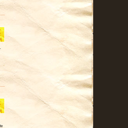
.
2
0
-
.
7
0
te