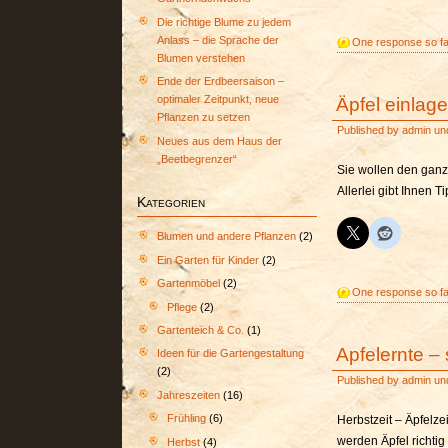
Die richtige Blume zu jedem
Anlass – die Sprache der
One response so fa
Blumen verstehen
Ende der Erdbeersaison –
Äpfel einlage
optimaler Zeitpunkt, neue
Pflanzen zu setzen
Published by
admin
un
Neues aus dem Haus der
„Beetbegrenzer“
Sie wollen den ganz
Allerlei gibt Ihnen 
Kategorien
Blumen und andere Pflanzen
(2)
Ein Garten für Kinder
(2)
Gartenmöbel
(2)
One response so fa
Pflege
(2)
Gartenteich & Co.
(1)
Apfelernte –
Ideen für die Gartengestaltung
(2)
Published by
admin
un
Jahreszeiten
(16)
Frühling
(6)
Herbstzeit – Äpfelzei
werden Äpfel richtig
Herbst
(4)