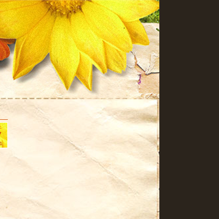
.
7
1