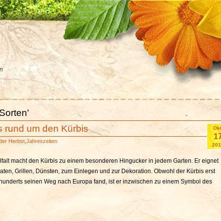
en
Sorten'
s rund um den Kürbis
Okt
1
der
Herbst
,
Jahreszeiten
201
lfalt macht den Kürbis zu einem besonderen Hingucker in jedem Garten. Er eignet
aten, Grillen, Dünsten, zum Einlegen und zur Dekoration. Obwohl der Kürbis erst
hunderts seinen Weg nach Europa fand, ist er inzwischen zu einem Symbol des