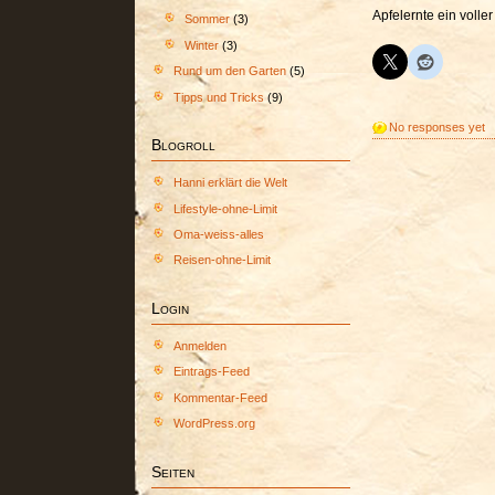
Apfelernte ein voller
Sommer
(3)
Winter
(3)
Rund um den Garten
(5)
Tipps und Tricks
(9)
No responses yet
Blogroll
Hanni erklärt die Welt
Lifestyle-ohne-Limit
Oma-weiss-alles
Reisen-ohne-Limit
Login
Anmelden
Eintrags-Feed
Kommentar-Feed
WordPress.org
Seiten