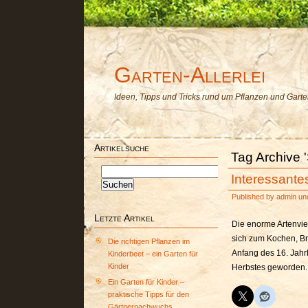
Garten-Allerlei
Ideen, Tipps und Tricks rund um Pflanzen und Gart
Artikelsuche
Tag Archive '
Suchen
Interessante
nach:
Published by
admin
un
Letzte Artikel
Die enorme Artenvie
sich zum Kochen, Br
Die richtigen Pflanzen im
Anfang des 16. Jahr
Kinderbeet – ein Garten für
Kinder
Herbstes geworden.
Ein Garten für Kinder –
praktische Tipps für den
Gärtnernachwuchs