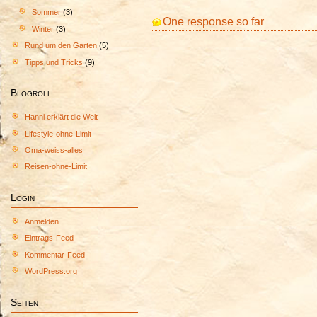
Sommer
(3)
One response so far
Winter
(3)
Rund um den Garten
(5)
Tipps und Tricks
(9)
Blogroll
Hanni erklärt die Welt
Lifestyle-ohne-Limit
Oma-weiss-alles
Reisen-ohne-Limit
Login
Anmelden
Eintrags-Feed
Kommentar-Feed
WordPress.org
Seiten