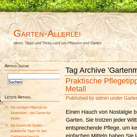
Garten-Allerlei
Ideen, Tipps und Tricks rund um Pflanzen und Garten
Artikelsuche
Tag Archive 'Garten
Suchen
Praktische Pflegetip
nach:
Metall
Letzte Artikel
Published by
admin
under
Garte
Die richtigen Pflanzen im
Einen Hauch von Nostalgie b
Kinderbeet – ein Garten für
Kinder
Garten. Sie trotzen jeder Wi
Ein Garten für Kinder –
entsprechende Pflege, um ke
praktische Tipps für den
einfachen Mitteln haben Sie 
Gärtnernachwuchs