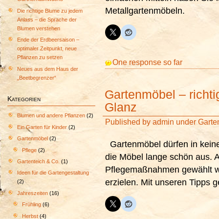
Metallgartenmöbeln.
Die richtige Blume zu jedem
Anlass – die Sprache der
Blumen verstehen
Ende der Erdbeersaison –
optimaler Zeitpunkt, neue
Pflanzen zu setzen
One response so far
Neues aus dem Haus der
„Beetbegrenzer“
Gartenmöbel – richti
Kategorien
Glanz
Blumen und andere Pflanzen
(2)
Published by
admin
under
Garte
Ein Garten für Kinder
(2)
Gartenmöbel
(2)
Gartenmöbel dürfen in keine
Pflege
(2)
die Möbel lange schön aus. Al
Gartenteich & Co.
(1)
Pflegemaßnahmen gewählt we
Ideen für die Gartengestaltung
erzielen. Mit unseren Tipps 
(2)
Jahreszeiten
(16)
Frühling
(6)
Herbst
(4)