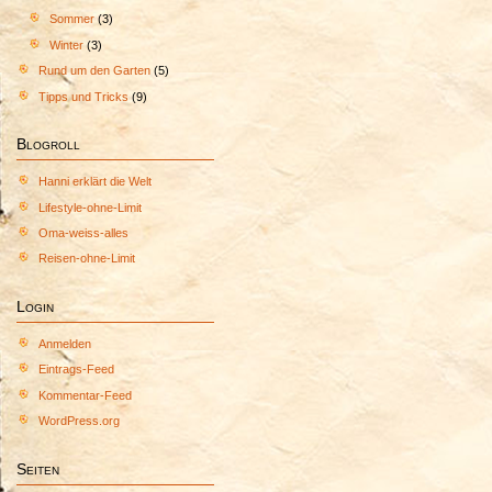
Sommer
(3)
Winter
(3)
Rund um den Garten
(5)
Tipps und Tricks
(9)
Blogroll
Hanni erklärt die Welt
Lifestyle-ohne-Limit
Oma-weiss-alles
Reisen-ohne-Limit
Login
Anmelden
Eintrags-Feed
Kommentar-Feed
WordPress.org
Seiten