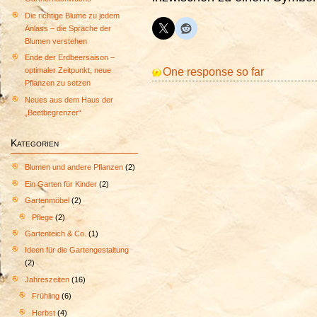
Die richtige Blume zu jedem
Anlass – die Sprache der
Blumen verstehen
Ende der Erdbeersaison –
One response so far
optimaler Zeitpunkt, neue
Pflanzen zu setzen
Neues aus dem Haus der
„Beetbegrenzer“
Kategorien
Blumen und andere Pflanzen
(2)
Ein Garten für Kinder
(2)
Gartenmöbel
(2)
Pflege
(2)
Gartenteich & Co.
(1)
Ideen für die Gartengestaltung
(2)
Jahreszeiten
(16)
Frühling
(6)
Herbst
(4)