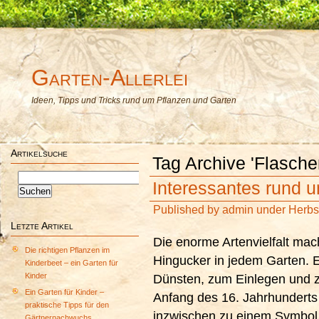
Garten-Allerlei
Ideen, Tipps und Tricks rund um Pflanzen und Garten
Artikelsuche
Tag Archive 'Flasche
Suchen
Interessantes rund 
nach:
Published by
admin
under
Herbs
Letzte Artikel
Die enorme Artenvielfalt ma
Die richtigen Pflanzen im
Hingucker in jedem Garten. E
Kinderbeet – ein Garten für
Kinder
Dünsten, zum Einlegen und z
Ein Garten für Kinder –
Anfang des 16. Jahrhunderts
praktische Tipps für den
inzwischen zu einem Symbol
Gärtnernachwuchs